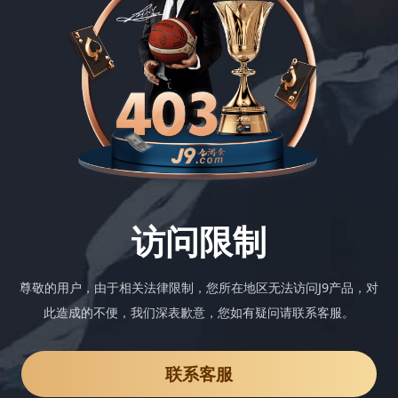
访问限制
尊敬的用户，由于相关法律限制，您所在地区无法访问J9产品，对
此造成的不便，我们深表歉意，您如有疑问请联系客服。
联系客服