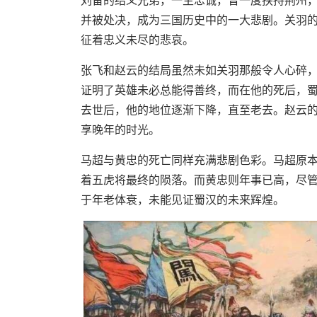
刘备的结义兄弟，一生忠诚，曾一度挟持荆州
并被处决，成为三国历史中的一大悲剧。关羽
征着忠义未尽的悲哀。
张飞和赵云的结局虽然未如关羽那般令人心碎
证明了英雄未必总能得善终，而在他的死后，
去世后，他的地位逐渐下降，直至老去。赵云
享晚年的时光。
马超与黄忠的死亡同样充满悲剧色彩。马超原
着五虎将最终的陨落。而黄忠则年事已高，尽
于年老体衰，未能见证蜀汉的未来辉煌。