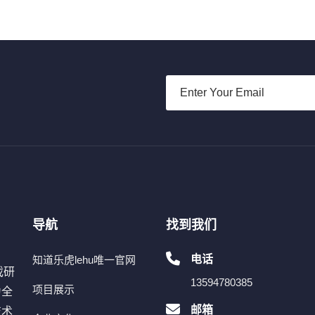
导航
找到我们
电话
知道乐虎lehu唯一官网
戏研
13594780385
项目展示
为全
邮箱
技术