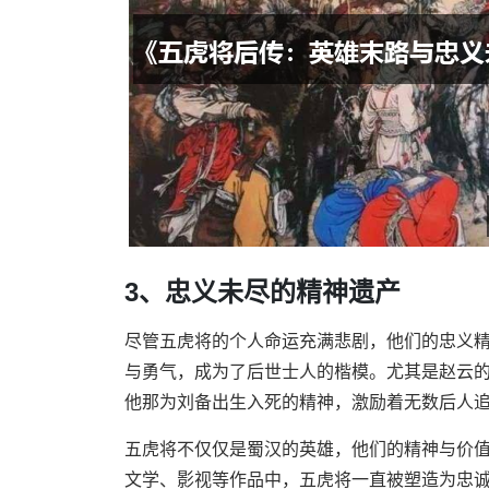
3、忠义未尽的精神遗产
尽管五虎将的个人命运充满悲剧，他们的忠义
与勇气，成为了后世士人的楷模。尤其是赵云
他那为刘备出生入死的精神，激励着无数后人
五虎将不仅仅是蜀汉的英雄，他们的精神与价
文学、影视等作品中，五虎将一直被塑造为忠