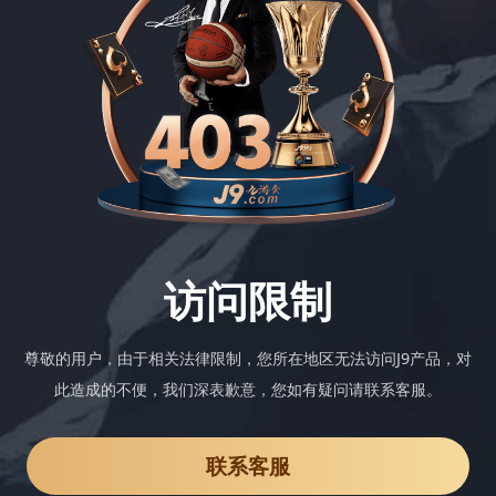
访问限制
尊敬的用户，由于相关法律限制，您所在地区无法访问J9产品，对
此造成的不便，我们深表歉意，您如有疑问请联系客服。
联系客服