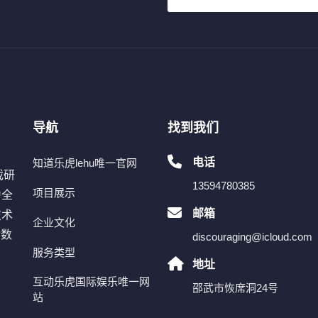
导航
找到我们
电话
知道乐虎lehu唯一官网
戏研
13594780385
项目展示
为全
邮箱
技术
企业文化
动数
discouraging@icloud.com
服务类型
、
地址
互动乐虎国际娱乐唯一网
邵武市恢席洞24号
站