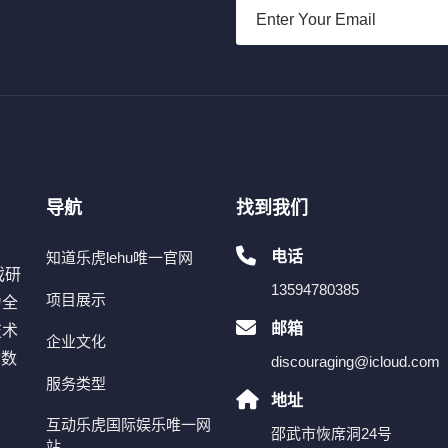
导航
找到我们
电话
知道乐虎lehu唯一官网
戏研
13594780385
项目展示
为全
邮箱
技术
企业文化
动数
discouraging@icloud.com
服务类型
、
地址
互动乐虎国际娱乐唯一网
邵武市恢席洞24号
站