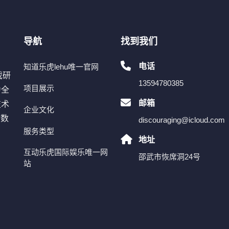
导航
找到我们
电话
知道乐虎lehu唯一官网
戏研
13594780385
项目展示
为全
邮箱
技术
企业文化
动数
discouraging@icloud.com
服务类型
、
地址
互动乐虎国际娱乐唯一网
邵武市恢席洞24号
站