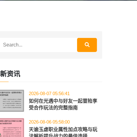
新资讯
2026-08-07 05:56:41
如何在光遇中与好友一起冒险享
受合作玩法的完整指南
2026-08-06 05:58:00
天谕玉虚职业属性加点攻略与玩
法解析提升战力的最佳选择