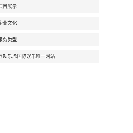
项目展示
企业文化
服务类型
互动乐虎国际娱乐唯一网站