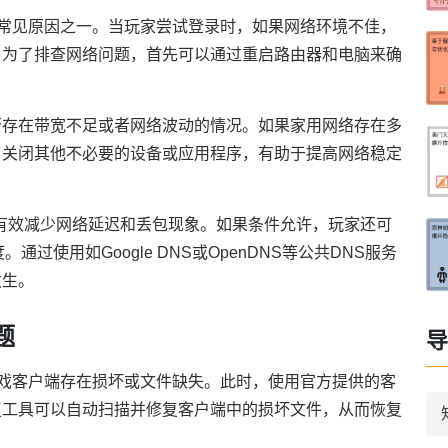
题的常见原因之一。当玩家尝试登录时，如果网络环境不佳，
。为了排查网络问题，首先可以通过重启路由器和电脑来确
否存在带宽不足或者网络波动的情况。如果家用网络存在多
，关闭其他不必要的设备或应用程序，有助于提高网络稳定
以有效减少网络延迟和丢包现象。如果条件允许，玩家还可
过使用如Google DNS或OpenDNS等公共DNS服务
发生。
题
导
为游戏客户端存在损坏或文件缺失。此时，使用官方提供的客
复工具可以自动扫描并修复客户端中的损坏文件，从而恢复