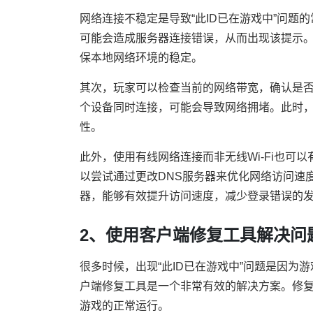
网络连接不稳定是导致“此ID已在游戏中”问
可能会造成服务器连接错误，从而出现该提示
保本地网络环境的稳定。
其次，玩家可以检查当前的网络带宽，确认是
个设备同时连接，可能会导致网络拥堵。此时
性。
此外，使用有线网络连接而非无线Wi-Fi也可
以尝试通过更改DNS服务器来优化网络访问速度。通
器，能够有效提升访问速度，减少登录错误的
2、使用客户端修复工具解决问
很多时候，出现“此ID已在游戏中”问题是因
户端修复工具是一个非常有效的解决方案。修
游戏的正常运行。