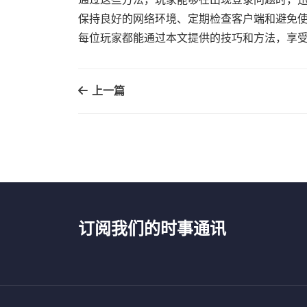
保持良好的网络环境、定期检查客户端和避免
每位玩家都能通过本文提供的技巧和方法，享受
上一篇
订阅我们的时事通讯