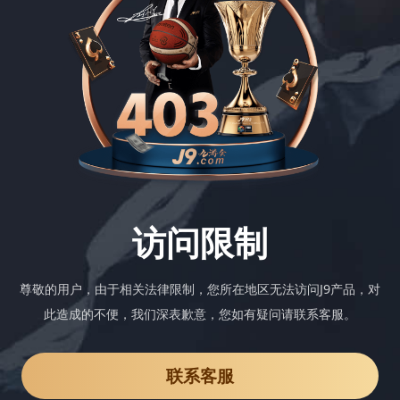
访问限制
尊敬的用户，由于相关法律限制，您所在地区无法访问J9产品，对
此造成的不便，我们深表歉意，您如有疑问请联系客服。
联系客服