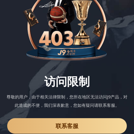
访问限制
尊敬的用户，由于相关法律限制，您所在地区无法访问J9产品，对
此造成的不便，我们深表歉意，您如有疑问请联系客服。
联系客服