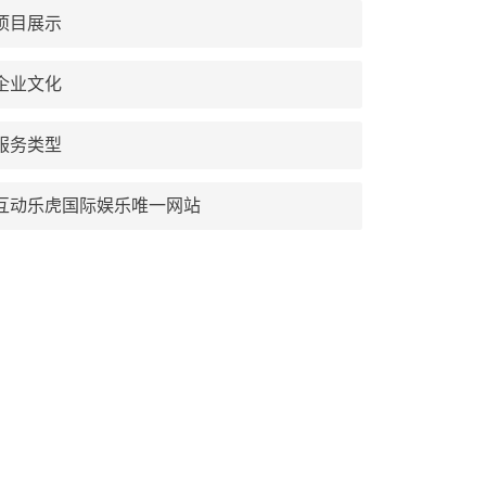
项目展示
企业文化
服务类型
互动乐虎国际娱乐唯一网站