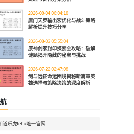
2026-08-04 06:04:18
唐门天罗输出宏优化与战斗策略
解析提升技巧分享
2026-08-03 05:55:04
原神剑冢封印探索全攻略：破解
谜题揭开隐藏的秘宝与挑战
2026-07-22 02:47:08
剑与远征命运困境揭秘新篇章英
雄选择与策略决策的深度解析
航
知道乐虎lehu唯一官网