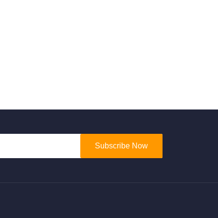
Subscribe Now