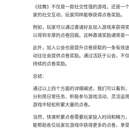
《炫舞》不仅是一款社交性强的游戏，还是一
家的社交互动，玩家同样能够获得点卷奖励。
例如，玩家可以通过邀请好友加入游戏来获得
以得到丰厚的点卷回报。这种邀请奖励通常是
此外，加入公会也是提升点卷获取的一条有效
动往往会提供点卷奖励。通过活跃于公会，不
持续的点卷奖励。
总结：
通过以上四个方面的详细阐述，我们可以看到
分利用日常任务、积极参与游戏活动、灵活运
游戏中轻松积累大量的点卷。
当然，快速积累点卷需要玩家投入时间和精力
能帮助各位玩家在游戏中获得更多的点卷，享