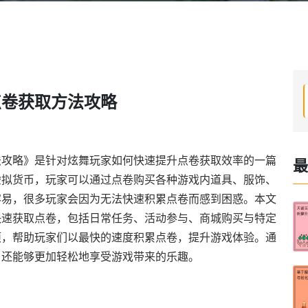
点卷获取方法攻略
法攻略》是针对炫舞玩家如何快速提升点卷获取效率的一篇
最
虚拟货币，玩家可以通过点卷购买各种游戏内道具、服饰、
容易，很多玩家会因为无法快速积累点卷而感到困惑。本文
快速获取点卷，包括日常任务、活动参与、商城购买与特定
项，帮助玩家们以最快的速度积累点卷，提升游戏体验。通
，还能够更加轻松地享受游戏带来的乐趣。