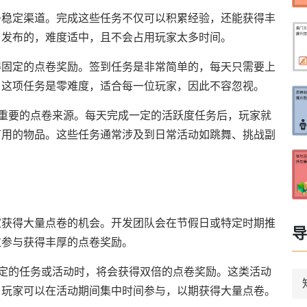
条稳定渠道。完成这些任务不仅可以积累经验，还能获得丰
日发布的，难度适中，且不会占用玩家太多时间。
得固定的点卷奖励。签到任务是非常简单的，每天只需要上
。这项任务是零难度，适合每一位玩家，因此不容忽视。
是重要的点卷来源。每天完成一定的活跃度任务后，玩家就
有用的物品。这些任务通常涉及到日常活动如跳舞、挑战副
家获得大量点卷的机会。开发团队会在节假日或特定时期推
导
过参与获得丰厚的点卷奖励。
指定的任务或活动时，将会获得双倍的点卷奖励。这类活动
。玩家可以在活动期间集中时间参与，以期获得大量点卷。