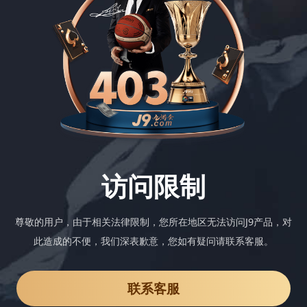
访问限制
尊敬的用户，由于相关法律限制，您所在地区无法访问J9产品，对
此造成的不便，我们深表歉意，您如有疑问请联系客服。
联系客服