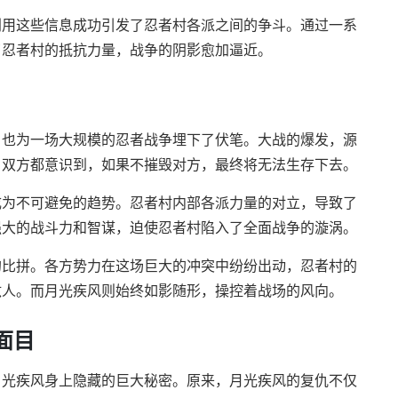
利用这些信息成功引发了忍者村各派之间的争斗。通过一系
了忍者村的抵抗力量，战争的阴影愈加逼近。
，也为一场大规模的忍者战争埋下了伏笔。大战的爆发，源
。双方都意识到，如果不摧毁对方，最终将无法生存下去。
成为不可避免的趋势。忍者村内部各派力量的对立，导致了
强大的战斗力和智谋，迫使忍者村陷入了全面战争的漩涡。
的比拼。各方势力在这场巨大的冲突中纷纷出动，忍者村的
敌人。而月光疾风则始终如影随形，操控着战场的风向。
面目
月光疾风身上隐藏的巨大秘密。原来，月光疾风的复仇不仅