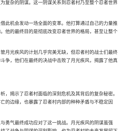
更为复杂的阴谋。这一阴谋关系到忍者村乃至整个忍者世界
是借此机会发动一场全面的变革。他打算通过自己的力量推
构。他的最终目的是彻底改变忍者世界的格局，甚至让整个
尽管月光疾风的计划几乎完美无缺，但忍者村的战士们最终
的斗争，他们在最终的决战中击败了月光疾风，揭露了他真
分析，揭示了忍者村面临的深刻危机及其背后的复杂秘密。
存亡的边缘，也暴露了忍者村内部的种种矛盾与不稳定因
慧与勇气最终成功应对了这一挑战。月光疾风的阴谋虽强
总结了战争与阴谋的深刻影响，也为忍者村的未来发展留下