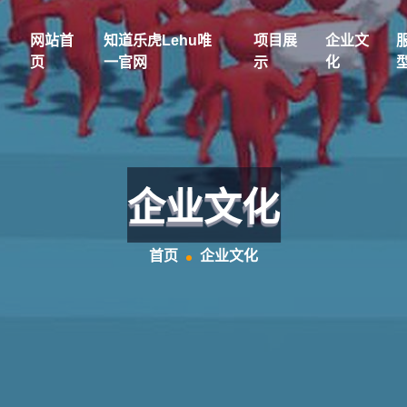
网站首
知道乐虎lehu唯
项目展
企业文
页
一官网
示
化
企业文化
首页
企业文化