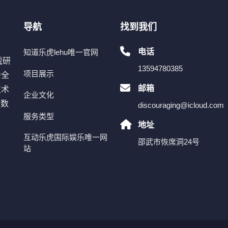
导航
找到我们
电话
知道乐虎lehu唯一官网
戏研
13594780385
项目展示
为全
邮箱
技术
企业文化
动数
discouraging@icloud.com
服务类型
、
地址
互动乐虎国际娱乐唯一网
邵武市恢席洞24号
站