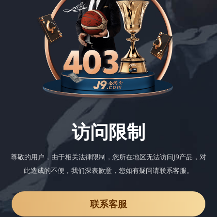
访问限制
尊敬的用户，由于相关法律限制，您所在地区无法访问J9产品，对
此造成的不便，我们深表歉意，您如有疑问请联系客服。
联系客服